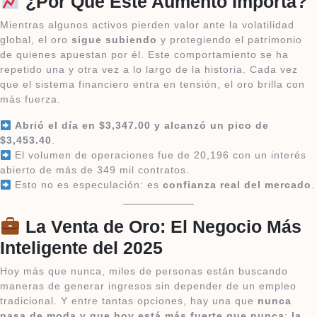
¿Por Qué Este Aumento Importa?
Mientras algunos activos pierden valor ante la volatilidad
global, el oro
sigue subiendo
y protegiendo el patrimonio
de quienes apuestan por él. Este comportamiento se ha
repetido una y otra vez a lo largo de la historia. Cada vez
que el sistema financiero entra en tensión, el oro brilla con
más fuerza.
Abrió el día en $3,347.00 y alcanzó un pico de
$3,453.40
.
El volumen de operaciones fue de 20,196 con un interés
abierto de más de 349 mil contratos.
Esto no es especulación: es
confianza real del mercado
.
La Venta de Oro: El Negocio Más
Inteligente del 2025
Hoy más que nunca, miles de personas están buscando
maneras de generar ingresos sin depender de un empleo
tradicional. Y entre tantas opciones, hay una que
nunca
pasa de moda y que hoy está más fuerte que nunca
:
la