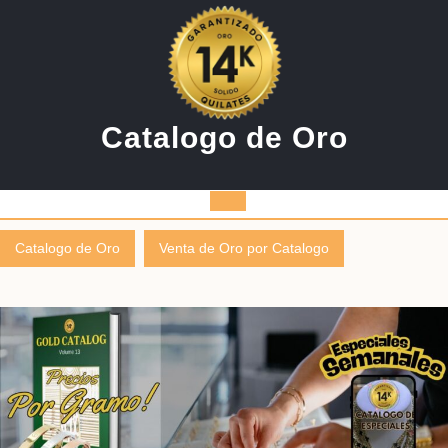
Saltar
al
contenido
Catalogo de Oro
Botón
Catalogo de Oro
Venta de Oro por Catalogo
de
apertura