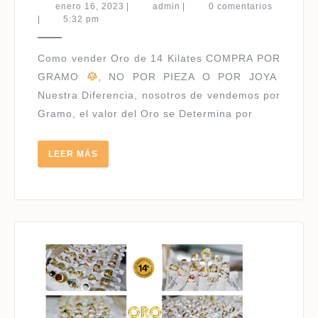
VENDER
enero
admin
enero 16, 2023
|
admin
|
0 comentarios
ORO
16,
|
5:32 pm
2023
DE
14
Como vender Oro de 14 Kilates COMPRA POR
KILATES
GRAMO
, NO POR PIEZA O POR JOYA
Nuestra Diferencia, nosotros de vendemos por
Gramo, el valor del Oro se Determina por
LEER
LEER MÁS
MÁS