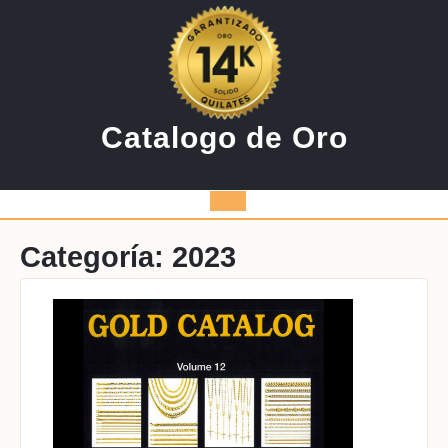
Saltar
al
contenido
Catalogo de Oro
Botón
de
Categoría:
2023
apertura