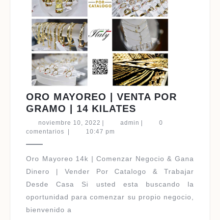
ORO MAYOREO | VENTA POR
ORO
GRAMO | 14 KILATES
MAYOREO
noviembre
admin
noviembre 10, 2022
|
admin
|
0
|
10,
comentarios
|
10:47 pm
2022
VENTA
POR
Oro Mayoreo 14k | Comenzar Negocio & Gana
GRAMO
Dinero | Vender Por Catalogo & Trabajar
|
Desde Casa Si usted esta buscando la
14
oportunidad para comenzar su propio negocio,
KILATES
bienvenido a