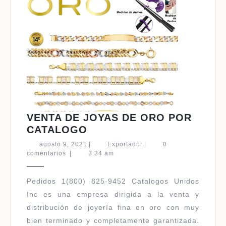
VENTA DE JOYAS DE ORO POR
VENTA
CATALOGO
DE
agosto
Exportador
agosto 9, 2021
|
Exportador
|
0
JOYAS
9,
comentarios
|
3:34 am
2021
DE
ORO
Pedidos 1(800) 825-9452 Catalogos Unidos
POR
Inc es una empresa dirigida a la venta y
CATALOGO
distribución de joyería fina en oro con muy
bien terminado y completamente garantizada.