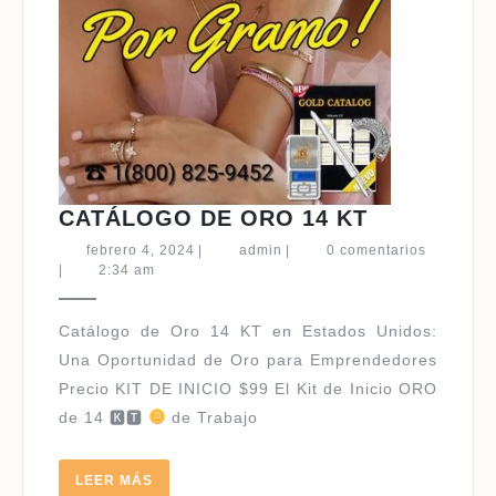
CATÁLOG
CATÁLOGO DE ORO 14 KT
DE
febrero
admin
febrero 4, 2024
|
admin
|
0 comentarios
ORO
4,
|
2:34 am
2024
14
KT
Catálogo de Oro 14 KT en Estados Unidos:
Una Oportunidad de Oro para Emprendedores
Precio KIT DE INICIO $99 El Kit de Inicio ORO
de 14 🅺🆃
de Trabajo
LEER
LEER MÁS