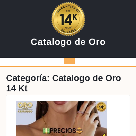
Saltar
al
contenido
Catalogo de Oro
Botón
de
Categoría:
Catalogo de Oro
14 Kt
apertura