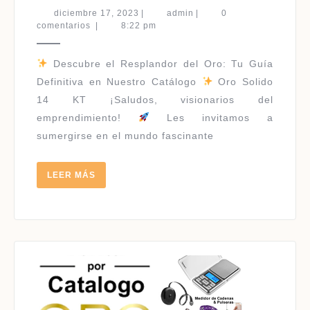
SOLIDO
diciembre
admin
diciembre 17, 2023
|
admin
|
0
14
17,
comentarios
|
8:22 pm
2023
KT
|
Descubre el Resplandor del Oro: Tu Guía
PRECIOS
Definitiva en Nuestro Catálogo
Oro Solido
POR
14 KT ¡Saludos, visionarios del
GRAMO
emprendimiento!
Les invitamos a
sumergirse en el mundo fascinante
LEER
LEER MÁS
MÁS