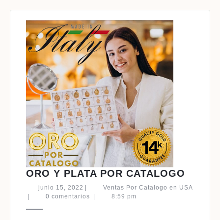
ORO
ORO Y PLATA POR CATALOGO
Y
junio
junio 15, 2022
|
Ventas Por Catalogo en USA
PLATA
Ventas
15,
|
0 comentarios
|
8:59 pm
Por
2022
POR
Catalogo