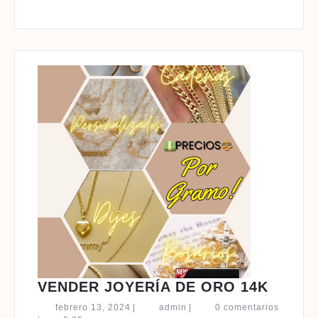
VEND
VENDER JOYERÍA DE ORO 14K
JOYER
febrero
admin
febrero 13, 2024
|
admin
|
0 comentarios