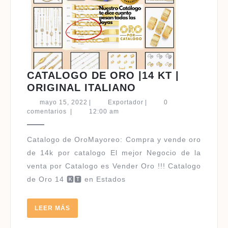
CATALOGO DE ORO |14 KT |
CATALOGO
ORIGINAL ITALIANO
DE
mayo
Exportador
mayo 15, 2022
|
Exportador
|
0
ORO
15,
comentarios
|
12:00 am
2022
|14
KT
|
de 14k por catalogo El mejor Negocio de la
ORIGINAL
venta por Catalogo es Vender Oro !!! Catalogo
ITALIANO
de Oro 14 🅺🆃 en Estados
LEER
LEER MÁS
MÁS