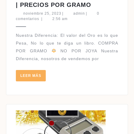
CATALOGO
| PRECIOS POR GRAMO
PARA
noviembre
admin
noviembre 25, 2023
|
admin
|
0
VENDER
25,
comentarios
|
2:56 am
2023
ORO
|
Nuestra Diferencia: El valor del Oro es lo que
PRECIOS
Pesa, No lo que te diga un libro. COMPRA
POR
POR GRAMO
NO POR JOYA Nuestra
GRAMO
Diferencia, nosotros de vendemos por
LEER
LEER MÁS
MÁS