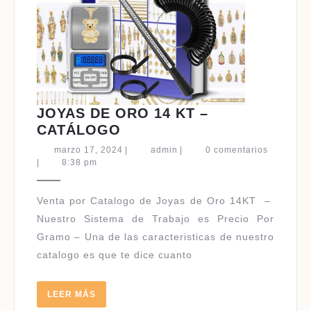
JOYAS DE ORO 14 KT –
JOYAS
CATÁLOGO
DE
marzo
admin
marzo 17, 2024
|
admin
|
0 comentarios
ORO
17,
|
8:38 pm
2024
14
KT
Venta por Catalogo de Joyas de Oro 14KT –
–
Nuestro Sistema de Trabajo es Precio Por
CATÁLOGO
Gramo – Una de las caracteristicas de nuestro
catalogo es que te dice cuanto
LEER
LEER MÁS
MÁS