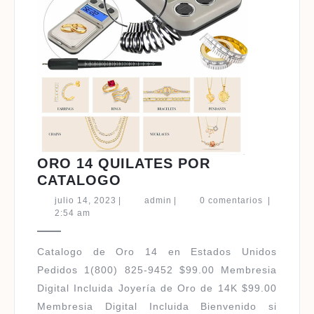
ORO 14 QUILATES POR
ORO
CATALOGO
14
julio
admin
julio 14, 2023
|
admin
|
0 comentarios
|
QUILATES
14,
2:54 am
2023
POR
CATALOGO
Catalogo de Oro 14 en Estados Unidos
Pedidos 1(800) 825-9452 $99.00 Membresia
Digital Incluida Joyería de Oro de 14K $99.00
Membresia Digital Incluida Bienvenido si