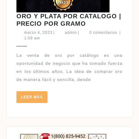
ORO Y PLATA POR CATALOGO |
ORO
PRECIO POR GRAMO
Y
marzo
admin
marzo 4, 2023
|
admin
|
0 comentarios
|
PLATA
4,
1:09 am
2023
POR
CATALOGO
La venta de oro por catálogo es una
|
oportunidad de negocio que ha tomado fuerza
PRECIO
en los últimos años. La idea de comprar oro
POR
de manera fácil y sencilla, desde
GRAMO
LEER
LEER MÁS
MÁS