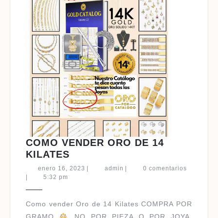
COMO VENDER ORO DE 14
COMO
KILATES
VENDER
enero
admin
enero 16, 2023
|
admin
|
0 comentarios
ORO
16,
|
5:32 pm
2023
DE
14
Como vender Oro de 14 Kilates COMPRA POR
KILATES
GRAMO
, NO POR PIEZA O POR JOYA