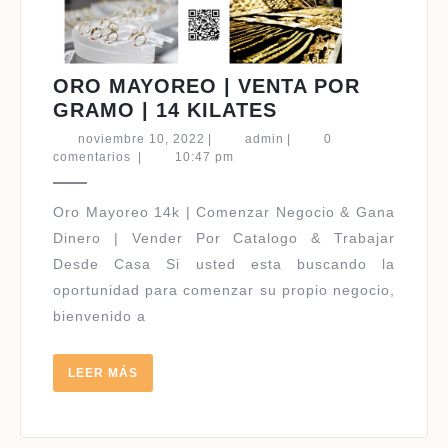
ORO MAYOREO | VENTA POR
ORO
GRAMO | 14 KILATES
MAYOREO
noviembre
admin
noviembre 10, 2022
|
admin
|
0
|
10,
comentarios
|
10:47 pm
2022
VENTA
POR
Oro Mayoreo 14k | Comenzar Negocio & Gana
GRAMO
Dinero | Vender Por Catalogo & Trabajar
|
Desde Casa Si usted esta buscando la
14
oportunidad para comenzar su propio negocio,
KILATES
bienvenido a
LEER
LEER MÁS
MÁS