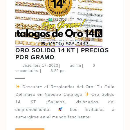
ORO SOLIDO 14 KT | PRECIOS
ORO
POR GRAMO
SOLIDO
diciembre
admin
diciembre 17, 2023
|
admin
|
0
14
17,
comentarios
|
8:22 pm
2023
KT
|
Descubre el Resplandor del Oro: Tu Guía
PRECIOS
Definitiva en Nuestro Catálogo
Oro Solido
POR
14 KT ¡Saludos, visionarios del
GRAMO
emprendimiento!
Les invitamos a
sumergirse en el mundo fascinante