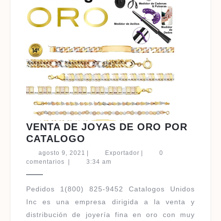
VENTA DE JOYAS DE ORO POR
VENTA
CATALOGO
DE
agosto
Exportador
agosto 9, 2021
|
Exportador
|
0
JOYAS
9,
comentarios
|
3:34 am
2021
DE
ORO
Pedidos 1(800) 825-9452 Catalogos Unidos
POR
Inc es una empresa dirigida a la venta y
CATALOGO
distribución de joyería fina en oro con muy