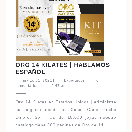
ORO 14 KILATES | HABLAMOS
ORO
ESPAÑOL
14
marzo
Exportador
marzo 31, 2021
|
Exportador
|
0
KILATES
31,
comentarios
|
5:47 am
2021
|
HABLAMOS
Oro 14 Kilates en Estados Unidos | Administre
ESPAÑOL
su negocio desde su Casa, Gane mucho
Dinero, Son mas de 15,000 joyas nuestro
catalogo tiene 300 paginas de Oro de 14