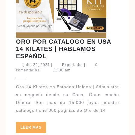
ORO POR CATALOGO EN USA
14 KILATES | HABLAMOS
ORO
ESPAÑOL
POR
julio
Exportador
julio 22, 2021
|
Exportador
|
0
CATALOGO
22,
comentarios
|
12:00 am
2021
EN
USA
Oro 14 Kilates en Estados Unidos | Administre
14
su negocio desde su Casa, Gane mucho
KILATES
Dinero, Son mas de 15,000 joyas nuestro
|
catalogo tiene 300 paginas de Oro de 14
HABLAMOS
ESPAÑOL
LEER
LEER MÁS
MÁS