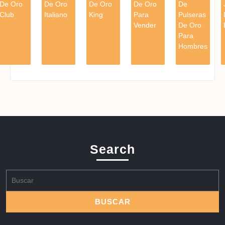
De Oro
De Oro
De Oro
De Oro
De
Club
Italiano
King
Para
Pulseras
Vender
De Oro
Para
Hombres
Search
Buscar: