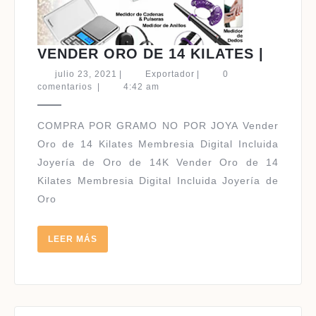
VENDE
VENDER ORO DE 14 KILATES |
ORO
julio
Exportador
julio 23, 2021
|
Exportador
|
0
DE
23,
comentarios
|
4:42 am
2021
14
KILAT
COMPRA POR GRAMO NO POR JOYA Vender
|
Oro de 14 Kilates Membresia Digital Incluida
Joyería de Oro de 14K Vender Oro de 14
Kilates Membresia Digital Incluida Joyería de
Oro
LEER
LEER MÁS
MÁS