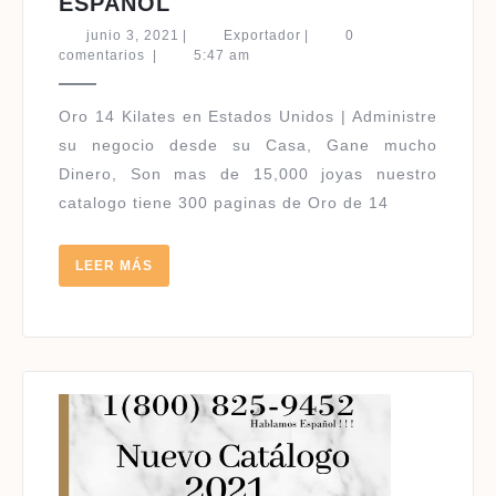
ORO
ESPAÑOL
POR
junio
Exportador
junio 3, 2021
|
Exportador
|
0
CATALOGO
3,
comentarios
|
5:47 am
2021
EN
USA
Oro 14 Kilates en Estados Unidos | Administre
14
su negocio desde su Casa, Gane mucho
KILATES
Dinero, Son mas de 15,000 joyas nuestro
|
catalogo tiene 300 paginas de Oro de 14
HABLAMOS
ESPAÑOL
LEER
LEER MÁS
MÁS