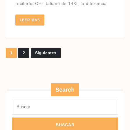
recibirás Oro Italiano de 14Kt, la diferencia
LEER
LEER MÁS
MÁS
Paginación
1
2
Siguientes
de
entradas
Search
Buscar: