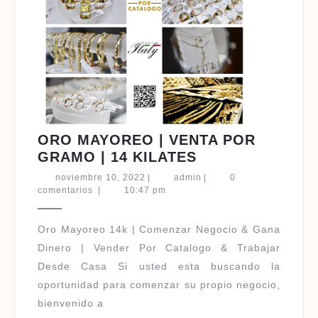
ORO MAYOREO | VENTA POR
ORO
GRAMO | 14 KILATES
MAYOREO
noviembre
admin
noviembre 10, 2022
|
admin
|
0
|
10,
comentarios
|
10:47 pm
2022
VENTA
POR
Oro Mayoreo 14k | Comenzar Negocio & Gana
GRAMO
Dinero | Vender Por Catalogo & Trabajar
|
Desde Casa Si usted esta buscando la
14
oportunidad para comenzar su propio negocio,
KILATES
bienvenido a