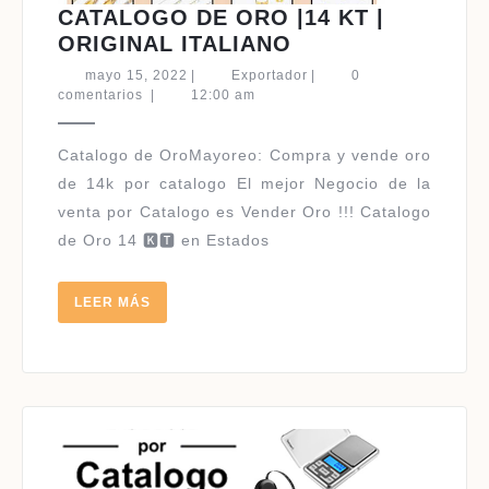
CATALOGO DE ORO |14 KT |
CATALOGO
ORIGINAL ITALIANO
DE
mayo
Exportador
mayo 15, 2022
|
Exportador
|
0
ORO
15,
comentarios
|
12:00 am
2022
|14
KT
|
de 14k por catalogo El mejor Negocio de la
ORIGINAL
venta por Catalogo es Vender Oro !!! Catalogo
ITALIANO
de Oro 14 🅺🆃 en Estados
LEER
LEER MÁS
MÁS