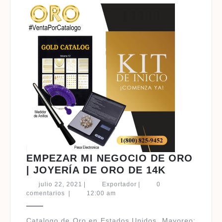
EMPEZAR MI NEGOCIO DE ORO
EMPEZAR
| JOYERÍA DE ORO DE 14K
MI
julio
Exportador
julio 22, 2021
|
Exportador
|
0
NEGOCIO
22,
comentarios
|
12:00 am
2021
DE
ORO
Catalogo de Oro en Estados Unidos ​Mayoreo: