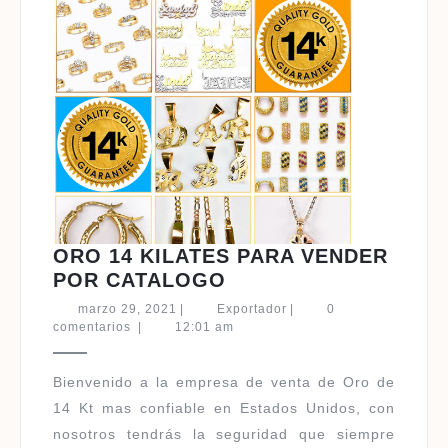
ORO 14 KILATES PARA VENDER
ORO
POR CATALOGO
14
marzo
Exportador
marzo 29, 2021
|
Exportador
|
0
KILATES
29,
comentarios
|
12:01 am
2021
PARA
VENDER
Bienvenido a la empresa de venta de Oro de
POR
14 Kt mas confiable en Estados Unidos, con
CATALOGO
nosotros tendrás la seguridad que siempre