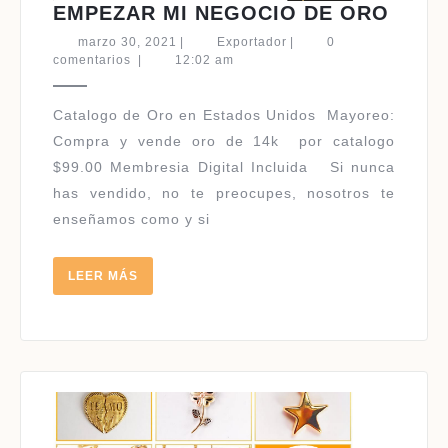
EMPE
EMPEZAR MI NEGOCIO DE ORO
MI
marzo
Exportador
marzo 30, 2021
|
Exportador
|
0
NEGO
30,
comentarios
|
12:02 am
2021
DE
ORO
Catalogo de Oro en Estados Unidos ​Mayoreo:
Compra y vende oro de 14k por catalogo
$99.00 Membresia Digital Incluida Si nunca
has vendido, no te preocupes, nosotros te
enseñamos como y si
LEER
LEER MÁS
MÁS