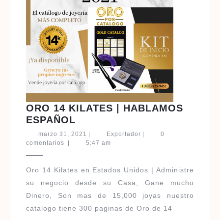
ORO 14 KILATES | HABLAMOS
ORO
ESPAÑOL
14
marzo
Exportador
marzo 31, 2021
|
Exportador
|
0
KILATES
31,
comentarios
|
5:47 am
2021
|
HABLAMOS
Oro 14 Kilates en Estados Unidos | Administre
ESPAÑOL
su negocio desde su Casa, Gane mucho
Dinero, Son mas de 15,000 joyas nuestro
catalogo tiene 300 paginas de Oro de 14