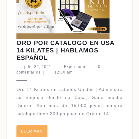
ORO POR CATALOGO EN USA
14 KILATES | HABLAMOS
ORO
ESPAÑOL
POR
julio
Exportador
julio 22, 2021
|
Exportador
|
0
CATALOGO
22,
comentarios
|
12:00 am
2021
EN
USA
Oro 14 Kilates en Estados Unidos | Administre
14
su negocio desde su Casa, Gane mucho
KILATES
Dinero, Son mas de 15,000 joyas nuestro
|
catalogo tiene 300 paginas de Oro de 14
HABLAMOS
ESPAÑOL
LEER
LEER MÁS
MÁS