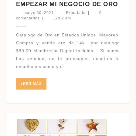
EMPE
EMPEZAR MI NEGOCIO DE ORO
MI
marzo
Exportador
marzo 30, 2021
|
Exportador
|
0
NEGO
30,
comentarios
|
12:02 am
2021
DE
ORO
Catalogo de Oro en Estados Unidos ​Mayoreo:
Compra y vende oro de 14k por catalogo
$99.00 Membresia Digital Incluida Si nunca
has vendido, no te preocupes, nosotros te
enseñamos como y si
LEER
LEER MÁS
MÁS