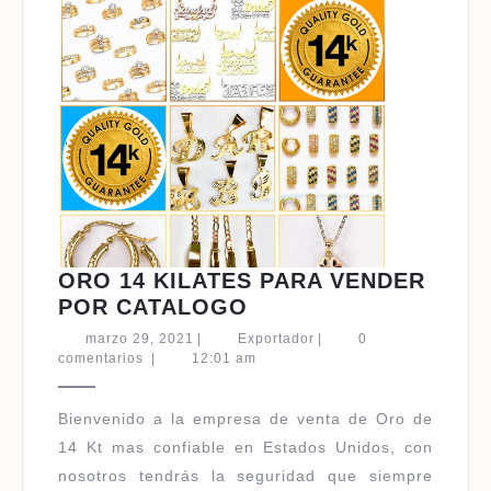
ORO 14 KILATES PARA VENDER
ORO
POR CATALOGO
14
marzo
Exportador
marzo 29, 2021
|
Exportador
|
0
KILATES
29,
comentarios
|
12:01 am
2021
PARA
VENDER
Bienvenido a la empresa de venta de Oro de
POR
14 Kt mas confiable en Estados Unidos, con
CATALOGO
nosotros tendrás la seguridad que siempre