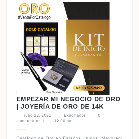
EMPEZAR MI NEGOCIO DE ORO
EMPEZAR
| JOYERÍA DE ORO DE 14K
MI
julio
Exportador
julio 22, 2021
|
Exportador
|
0
NEGOCIO
22,
comentarios
|
12:00 am
2021
DE
ORO
Catalogo de Oro en Estados Unidos ​Mayoreo: