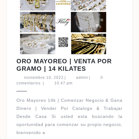
ORO MAYOREO | VENTA POR
ORO
GRAMO | 14 KILATES
MAYOREO
noviembre
admin
noviembre 10, 2022
|
admin
|
0
|
10,
comentarios
|
10:47 pm
2022
VENTA
POR
Oro Mayoreo 14k | Comenzar Negocio & Gana
GRAMO
Dinero | Vender Por Catalogo & Trabajar
|
Desde Casa Si usted esta buscando la
14
oportunidad para comenzar su propio negocio,
KILATES
bienvenido a