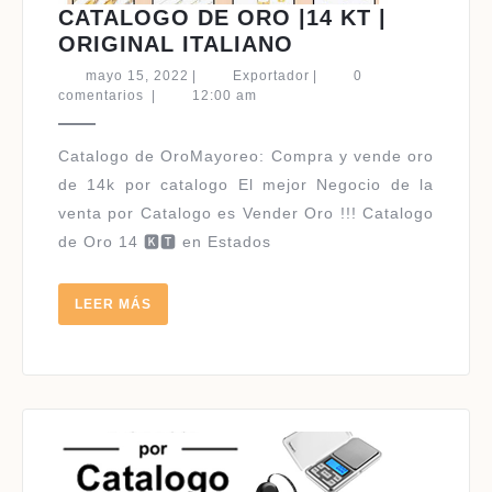
CATALOGO DE ORO |14 KT |
CATALOGO
ORIGINAL ITALIANO
DE
mayo
Exportador
mayo 15, 2022
|
Exportador
|
0
ORO
15,
comentarios
|
12:00 am
2022
|14
KT
|
de 14k por catalogo El mejor Negocio de la
ORIGINAL
venta por Catalogo es Vender Oro !!! Catalogo
ITALIANO
de Oro 14 🅺🆃 en Estados
LEER
LEER MÁS
MÁS