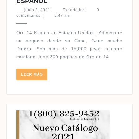
ORO
ESPAÑOL
POR
junio
Exportador
junio 3, 2021
|
Exportador
|
0
CATALOGO
3,
comentarios
|
5:47 am
2021
EN
USA
Oro 14 Kilates en Estados Unidos | Administre
14
su negocio desde su Casa, Gane mucho
KILATES
Dinero, Son mas de 15,000 joyas nuestro
|
catalogo tiene 300 paginas de Oro de 14
HABLAMOS
ESPAÑOL
LEER
LEER MÁS
MÁS