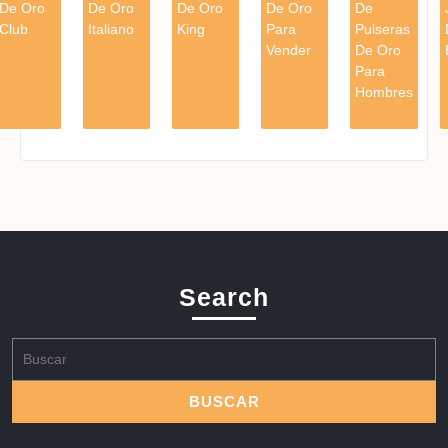
De Oro
De Oro
De Oro
De Oro
De
Club
Italiano
King
Para
Pulseras
Vender
De Oro
Para
Hombres
Search
Buscar: