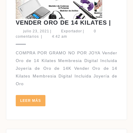
VENDE
VENDER ORO DE 14 KILATES |
ORO
julio
Exportador
julio 23, 2021
|
Exportador
|
0
DE
23,
comentarios
|
4:42 am
2021
14
KILAT
COMPRA POR GRAMO NO POR JOYA Vender
|
Oro de 14 Kilates Membresia Digital Incluida
Joyería de Oro de 14K Vender Oro de 14
Kilates Membresia Digital Incluida Joyería de
Oro
LEER
LEER MÁS
MÁS