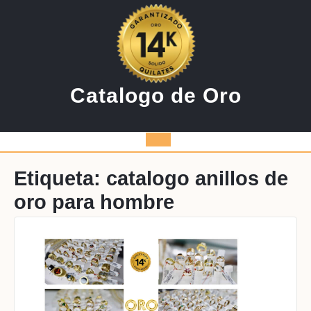
Saltar
al
contenido
Catalogo de Oro
Botón
de
Etiqueta:
catalogo anillos de
oro para hombre
apertura