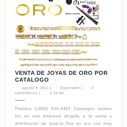
VENTA DE JOYAS DE ORO POR
VENTA
CATALOGO
DE
agosto
Exportador
agosto 9, 2021
|
Exportador
|
0
JOYAS
9,
comentarios
|
3:34 am
2021
DE
ORO
Pedidos 1(800) 825-9452 Catalogos Unidos
POR
Inc es una empresa dirigida a la venta y
CATALOGO
distribución de joyería fina en oro con muy