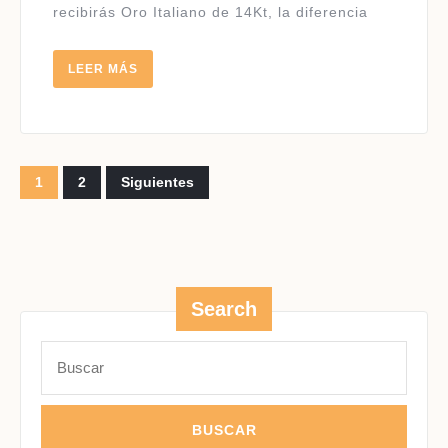
recibirás Oro Italiano de 14Kt, la diferencia
LEER
LEER MÁS
MÁS
Paginación
1
2
Siguientes
de
entradas
Search
Buscar: