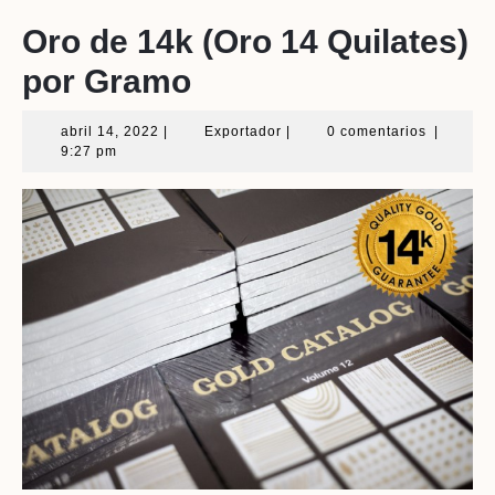
Oro de 14k (Oro 14 Quilates)
por Gramo
abril
Exportador
abril 14, 2022
|
Exportador
|
0 comentarios
|
14,
9:27 pm
2022