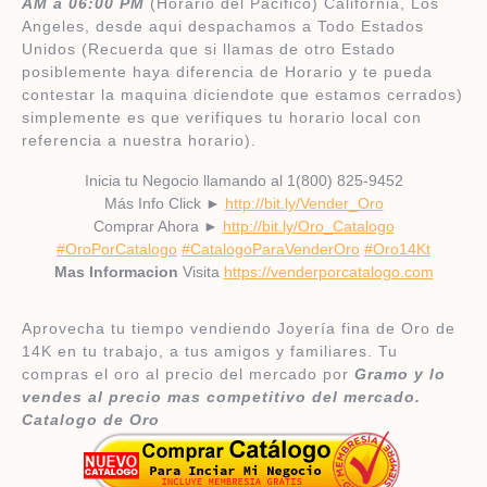
AM a 06:00 PM
(Horario del Pacifico) California, Los
Angeles, desde aqui despachamos a Todo Estados
Unidos (Recuerda que si llamas de otro Estado
posiblemente haya diferencia de Horario y te pueda
contestar la maquina diciendote que estamos cerrados)
simplemente es que verifiques tu horario local con
referencia a nuestra horario).
Inicia tu Negocio llamando al 1(800) 825-9452
Más Info Click ►
http://bit.ly/Vender_Oro
Comprar Ahora ►
http://bit.ly/Oro_Catalogo
#OroPorCatalogo
#CatalogoParaVenderOro
#Oro14Kt
Mas Informacion
Visita
https://venderporcatalogo.com
Aprovecha tu tiempo vendiendo Joyería fina de Oro de
14K en tu trabajo, a tus amigos y familiares. Tu
compras el oro al precio del mercado por
Gramo y lo
vendes al precio mas competitivo del mercado. ​
Catalogo de Oro