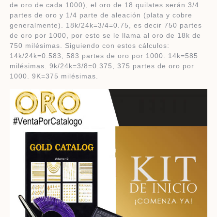
de oro de cada 1000), el oro de 18 quilates serán 3/4
partes de oro y 1/4 parte de aleación (plata y cobre
generalmente). 18k/24k=3/4=0.75, es decir 750 partes
de oro por 1000, por esto se le llama al oro de 18k de
750 milésimas. Siguiendo con estos cálculos:
14k/24k=0.583, 583 partes de oro por 1000. 14k=585
milésimas. 9k/24k=3/8=0.375, 375 partes de oro por
1000. 9K=375 milésimas.