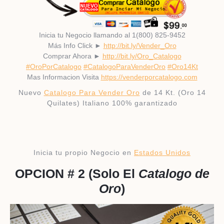
Inicia tu Negocio llamando al 1(800) 825-9452
Más Info Click ►
http://bit.ly/Vender_Oro
Comprar Ahora ►
http://bit.ly/Oro_Catalogo
#OroPorCatalogo
#CatalogoParaVenderOro
#Oro14Kt
Mas Informacion Visita
https://venderporcatalogo.com
Nuevo
Catalogo Para Vender Oro
de 14 Kt. (Oro 14
Quilates) Italiano 100% garantizado
Inicia tu propio Negocio en
Estados Unidos
OPCION # 2 (Solo El
​Catalogo de
Oro
)