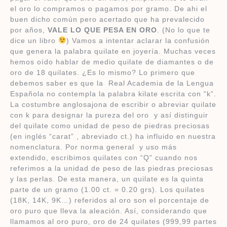
el oro lo compramos o pagamos por gramo. De ahi el
buen dicho común pero acertado que ha prevalecido
por años,
VALE LO QUE PESA EN ORO
. (No lo que te
dice un libro
) Vamos a intentar aclarar la confusión
que genera la palabra quilate en joyería. Muchas veces
hemos oído hablar de medio quilate de diamantes o de
oro de 18 quilates. ¿Es lo mismo? Lo primero que
debemos saber es que la Real Academia de la Lengua
Española no contempla la palabra kilate escrita con “k”.
La costumbre anglosajona de escribir o abreviar quilate
con k para designar la pureza del oro y así distinguir
del quilate como unidad de peso de piedras preciosas
(en inglés “carat” , abreviado ct.) ha influido en nuestra
nomenclatura. Por norma general y uso más
extendido, escribimos quilates con “Q” cuando nos
referimos a la unidad de peso de las piedras preciosas
y las perlas. De esta manera, un quilate es la quinta
parte de un gramo (1.00 ct. = 0.20 grs). Los quilates
(18K, 14K, 9K…) referidos al oro son el porcentaje de
oro puro que lleva la aleación. Así, considerando que
llamamos al oro puro, oro de 24 quilates (999,99 partes