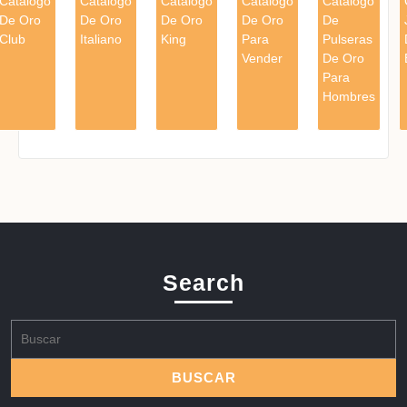
Catalogo
Catalogo
Catalogo
Catalogo
Catalogo
De Oro
De Oro
De Oro
De Oro
De
Club
Italiano
King
Para
Pulseras
Vender
De Oro
Para
Hombres
Search
Buscar: