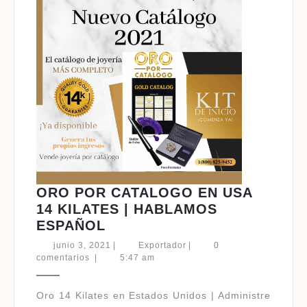
ORO POR CATALOGO EN USA
14 KILATES | HABLAMOS
ORO
ESPAÑOL
POR
junio
Exportador
junio 3, 2021
|
Exportador
|
0
CATALOGO
3,
comentarios
|
5:47 am
2021
EN
USA
Oro 14 Kilates en Estados Unidos | Administre