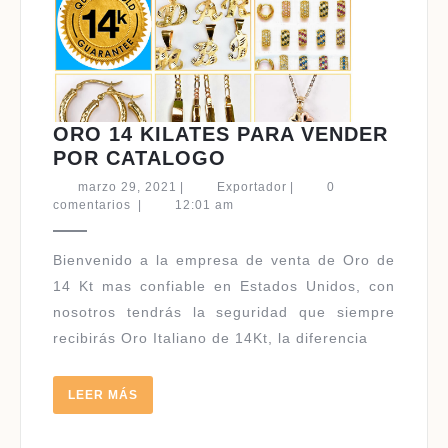
ORO 14 KILATES PARA VENDER
ORO
POR CATALOGO
14
marzo
Exportador
marzo 29, 2021
|
Exportador
|
0
KILATES
29,
comentarios
|
12:01 am
2021
PARA
VENDER
Bienvenido a la empresa de venta de Oro de
POR
14 Kt mas confiable en Estados Unidos, con
CATALOGO
nosotros tendrás la seguridad que siempre
recibirás Oro Italiano de 14Kt, la diferencia
LEER
LEER MÁS
MÁS