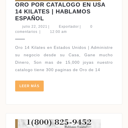
ORO POR CATALOGO EN USA
14 KILATES | HABLAMOS
ORO
ESPAÑOL
POR
julio
Exportador
julio 22, 2021
|
Exportador
|
0
CATALOGO
22,
comentarios
|
12:00 am
2021
EN
USA
Oro 14 Kilates en Estados Unidos | Administre
14
su negocio desde su Casa, Gane mucho
KILATES
Dinero, Son mas de 15,000 joyas nuestro
|
catalogo tiene 300 paginas de Oro de 14
HABLAMOS
ESPAÑOL
LEER
LEER MÁS
MÁS