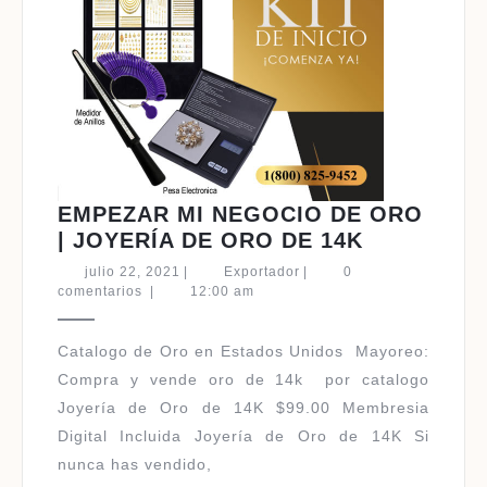
EMPEZAR MI NEGOCIO DE ORO
EMPEZAR
| JOYERÍA DE ORO DE 14K
MI
julio
Exportador
julio 22, 2021
|
Exportador
|
0
NEGOCIO
22,
comentarios
|
12:00 am
2021
DE
ORO
Catalogo de Oro en Estados Unidos ​Mayoreo:
|
Compra y vende oro de 14k por catalogo
JOYERÍA
Joyería de Oro de 14K $99.00 Membresia
DE
Digital Incluida Joyería de Oro de 14K Si
ORO
nunca has vendido,
DE