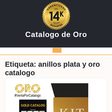
Saltar
al
contenido
Catalogo de Oro
Botón
de
Etiqueta:
anillos plata y oro
catalogo
apertura