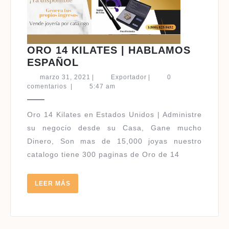
ORO 14 KILATES | HABLAMOS
ORO
ESPAÑOL
14
marzo
Exportador
marzo 31, 2021
|
Exportador
|
0
KILATES
31,
comentarios
|
5:47 am
2021
|
HABLAMOS
Oro 14 Kilates en Estados Unidos | Administre
ESPAÑOL
su negocio desde su Casa, Gane mucho
Dinero, Son mas de 15,000 joyas nuestro
catalogo tiene 300 paginas de Oro de 14
LEER
LEER MÁS
MÁS