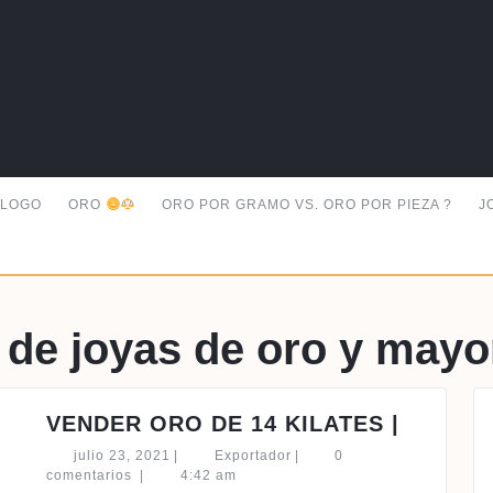
ALOGO
ORO
ORO POR GRAMO VS. ORO POR PIEZA ?
J
 de joyas de oro y mayo
VENDE
VENDER ORO DE 14 KILATES |
ORO
julio
Exportador
julio 23, 2021
|
Exportador
|
0
DE
23,
comentarios
|
4:42 am