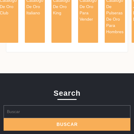
Catalogo
Catalogo
Catalogo
Catalogo
Catalogo
De Oro
De Oro
De Oro
De Oro
De
Club
Italiano
King
Para
Pulseras
Vender
De Oro
Para
Hombres
Search
Buscar: