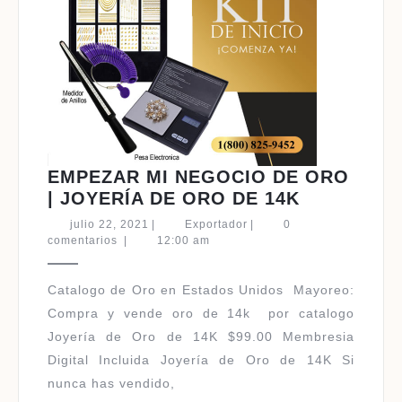
EMPEZAR MI NEGOCIO DE ORO
EMPEZAR
| JOYERÍA DE ORO DE 14K
MI
julio
Exportador
julio 22, 2021
|
Exportador
|
0
NEGOCIO
22,
comentarios
|
12:00 am
2021
DE
ORO
Catalogo de Oro en Estados Unidos ​Mayoreo:
|
Compra y vende oro de 14k por catalogo
JOYERÍA
Joyería de Oro de 14K $99.00 Membresia
DE
Digital Incluida Joyería de Oro de 14K Si
ORO
nunca has vendido,
DE