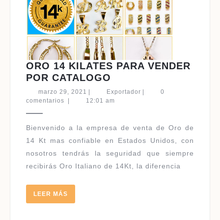
ORO 14 KILATES PARA VENDER
ORO
POR CATALOGO
14
marzo
Exportador
marzo 29, 2021
|
Exportador
|
0
KILATES
29,
comentarios
|
12:01 am
2021
PARA
VENDER
Bienvenido a la empresa de venta de Oro de
POR
14 Kt mas confiable en Estados Unidos, con
CATALOGO
nosotros tendrás la seguridad que siempre
recibirás Oro Italiano de 14Kt, la diferencia
LEER
LEER MÁS
MÁS