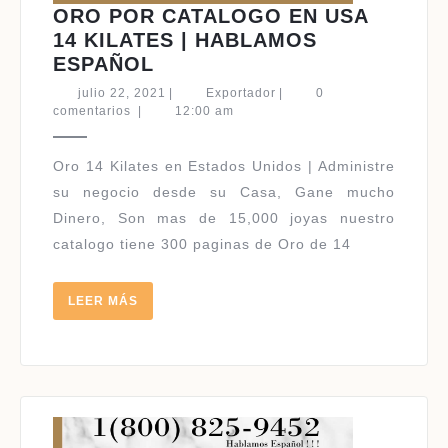
ORO POR CATALOGO EN USA
14 KILATES | HABLAMOS
ORO
ESPAÑOL
POR
julio
Exportador
julio 22, 2021
|
Exportador
|
0
CATALOGO
22,
comentarios
|
12:00 am
2021
EN
USA
Oro 14 Kilates en Estados Unidos | Administre
14
su negocio desde su Casa, Gane mucho
KILATES
Dinero, Son mas de 15,000 joyas nuestro
|
catalogo tiene 300 paginas de Oro de 14
HABLAMOS
ESPAÑOL
LEER
LEER MÁS
MÁS