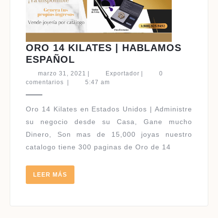
ORO 14 KILATES | HABLAMOS
ORO
ESPAÑOL
14
marzo
Exportador
marzo 31, 2021
|
Exportador
|
0
KILATES
31,
comentarios
|
5:47 am
2021
|
HABLAMOS
Oro 14 Kilates en Estados Unidos | Administre
ESPAÑOL
su negocio desde su Casa, Gane mucho
Dinero, Son mas de 15,000 joyas nuestro
catalogo tiene 300 paginas de Oro de 14
LEER
LEER MÁS
MÁS