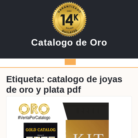
Saltar
al
contenido
Catalogo de Oro
Botón
de
Etiqueta:
catalogo de joyas
de oro y plata pdf
apertura