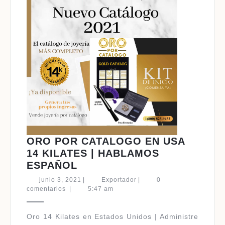
ORO POR CATALOGO EN USA
14 KILATES | HABLAMOS
ORO
ESPAÑOL
POR
junio
Exportador
junio 3, 2021
|
Exportador
|
0
CATALOGO
3,
comentarios
|
5:47 am
2021
EN
USA
Oro 14 Kilates en Estados Unidos | Administre