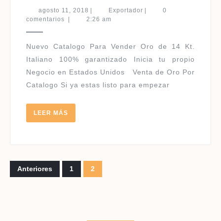
ORO
agosto
Exportador
agosto 11, 2018
|
Exportador
|
0
2018
11,
comentarios
|
2:26 am
2018
–
2019
Nuevo Catalogo Para Vender Oro de 14 Kt.
Italiano 100% garantizado Inicia tu propio
Negocio en Estados Unidos Venta de Oro Por
Catalogo Si ya estas listo para empezar
LEER
LEER MÁS
MÁS
Paginación
Anteriores
1
2
de
entradas