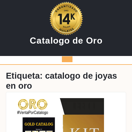
Saltar
al
contenido
Catalogo de Oro
Botón
de
Etiqueta:
catalogo de joyas
en oro
apertura