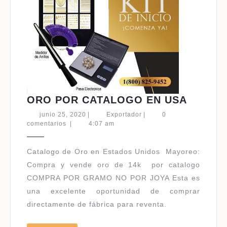
ORO
ORO POR CATALOGO EN USA
POR
junio
Exportador
junio 25, 2020
|
Exportador
|
0
CATAL
25,
comentarios
|
4:07 am
2020
EN
USA
Catalogo de Oro en Estados Unidos ​Mayoreo:
Compra y vende oro de 14k por catalogo
COMPRA POR GRAMO NO POR JOYA Esta es
una excelente oportunidad de comprar
directamente de fábrica para reventa.