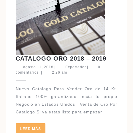
CATALO
CATALOGO ORO 2018 – 2019
ORO
agosto
Exportador
agosto 11, 2018
|
Exportador
|
0
2018
11,
comentarios
|
2:26 am
2018
–
2019
Nuevo Catalogo Para Vender Oro de 14 Kt.
Italiano 100% garantizado Inicia tu propio
Negocio en Estados Unidos Venta de Oro Por
Catalogo Si ya estas listo para empezar
LEER
LEER MÁS