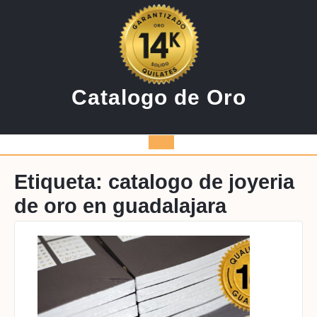
Saltar
al
contenido
Catalogo de Oro
Botón
de
Etiqueta:
catalogo de joyeria
de oro en guadalajara
apertura