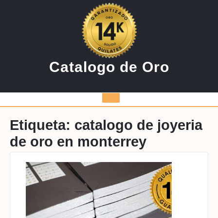
Saltar
al
contenido
Catalogo de Oro
Botón
de
Etiqueta:
catalogo de joyeria
de oro en monterrey
apertura