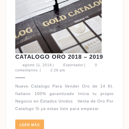
CATALO
CATALOGO ORO 2018 – 2019
ORO
agosto
Exportador
agosto 11, 2018
|
Exportador
|
0
2018
11,
comentarios
|
2:26 am
2018
–
2019
Nuevo Catalogo Para Vender Oro de 14 Kt.
Italiano 100% garantizado Inicia tu propio
Negocio en Estados Unidos Venta de Oro Por
Catalogo Si ya estas listo para empezar
LEER
LEER MÁS