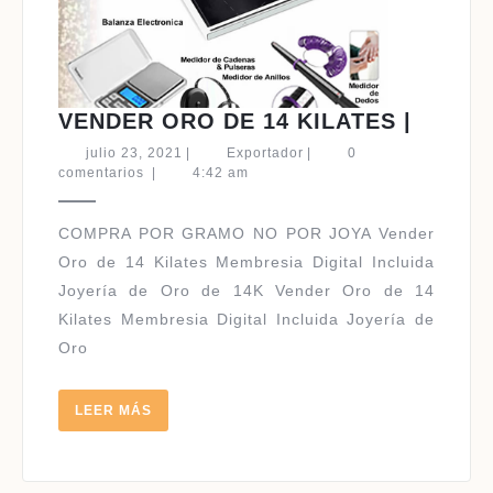
VENDE
VENDER ORO DE 14 KILATES |
ORO
julio
Exportador
julio 23, 2021
|
Exportador
|
0
DE
23,
comentarios
|
4:42 am
2021
14
KILAT
COMPRA POR GRAMO NO POR JOYA Vender
|
Oro de 14 Kilates Membresia Digital Incluida
Joyería de Oro de 14K Vender Oro de 14
Kilates Membresia Digital Incluida Joyería de
Oro
LEER
LEER MÁS
MÁS