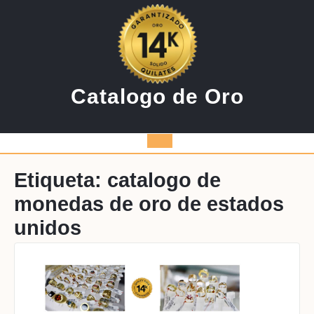
Saltar
al
contenido
Catalogo de Oro
Botón
de
Etiqueta:
catalogo de
monedas de oro de estados
apertura
unidos