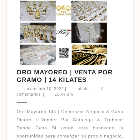
ORO MAYOREO | VENTA POR
ORO
GRAMO | 14 KILATES
MAYOREO
noviembre
admin
noviembre 10, 2022
|
admin
|
0
|
10,
comentarios
|
10:47 pm
2022
VENTA
POR
Oro Mayoreo 14k | Comenzar Negocio & Gana
GRAMO
Dinero | Vender Por Catalogo & Trabajar
|
Desde Casa Si usted esta buscando la
14
oportunidad para comenzar su propio negocio,
KILATES