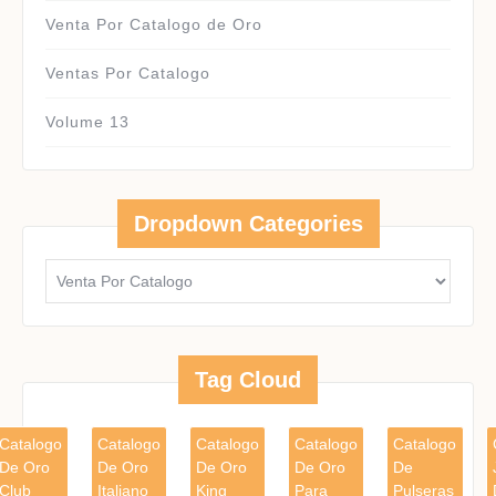
Venta Por Catalogo de Oro
Ventas Por Catalogo
Volume 13
Dropdown Categories
Tag Cloud
Catalogo
Catalogo
Catalogo
Catalogo
Catalogo
De Oro
De Oro
De Oro
De Oro
De
Club
Italiano
King
Para
Pulseras