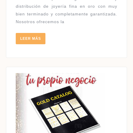
CATALOGO
distribución de joyería fina en oro con muy
bien terminado y completamente garantizada.
Nosotros ofrecemos la
LEER
LEER MÁS
MÁS