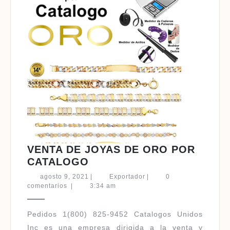
VENTA DE JOYAS DE ORO POR
VENTA
CATALOGO
DE
agosto
Exportador
agosto 9, 2021
|
Exportador
|
0
JOYAS
9,
comentarios
|
3:34 am
2021
DE
ORO
Pedidos 1(800) 825-9452 Catalogos Unidos
POR
Inc es una empresa dirigida a la venta y