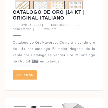
CATALOGO DE ORO |14 KT |
CATALOGO
ORIGINAL ITALIANO
DE
mayo
Exportador
mayo 15, 2022
|
Exportador
|
0
ORO
15,
comentarios
|
12:00 am
2022
|14
KT
|
de 14k por catalogo El mejor Negocio de la
ORIGINAL
venta por Catalogo es Vender Oro !!! Catalogo
ITALIANO
de Oro 14 🅺🆃 en Estados
LEER
LEER MÁS
MÁS