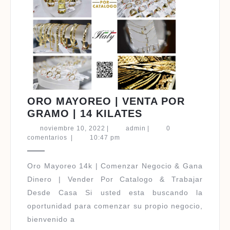
ORO MAYOREO | VENTA POR
ORO
GRAMO | 14 KILATES
MAYOREO
noviembre
admin
noviembre 10, 2022
|
admin
|
0
|
10,
comentarios
|
10:47 pm
2022
VENTA
POR
Oro Mayoreo 14k | Comenzar Negocio & Gana
GRAMO
Dinero | Vender Por Catalogo & Trabajar
|
Desde Casa Si usted esta buscando la
14
oportunidad para comenzar su propio negocio,
KILATES
bienvenido a