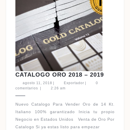
CATALO
CATALOGO ORO 2018 – 2019
ORO
agosto
Exportador
agosto 11, 2018
|
Exportador
|
0
2018
11,
comentarios
|
2:26 am
2018
–
2019
Nuevo Catalogo Para Vender Oro de 14 Kt.
Italiano 100% garantizado Inicia tu propio
Negocio en Estados Unidos Venta de Oro Por
Catalogo Si ya estas listo para empezar