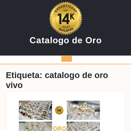
Saltar
al
contenido
Catalogo de Oro
Botón
de
Etiqueta:
catalogo de oro
vivo
apertura