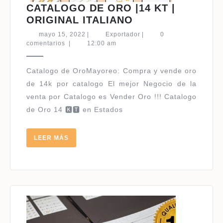
CATALOGO DE ORO |14 KT |
CATALOGO
ORIGINAL ITALIANO
DE
mayo
Exportador
mayo 15, 2022
|
Exportador
|
0
ORO
15,
comentarios
|
12:00 am
2022
|14
KT
|
de 14k por catalogo El mejor Negocio de la
ORIGINAL
venta por Catalogo es Vender Oro !!! Catalogo
ITALIANO
de Oro 14 🅺🆃 en Estados
LEER
LEER MÁS
MÁS