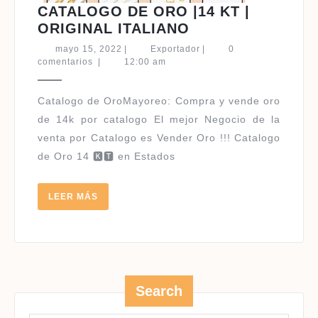
CATALOGO DE ORO |14 KT |
CATALOGO
ORIGINAL ITALIANO
DE
mayo
Exportador
mayo 15, 2022
|
Exportador
|
0
ORO
15,
comentarios
|
12:00 am
2022
|14
KT
|
de 14k por catalogo El mejor Negocio de la
ORIGINAL
venta por Catalogo es Vender Oro !!! Catalogo
ITALIANO
de Oro 14 🅺🆃 en Estados
LEER
LEER MÁS
MÁS
Search