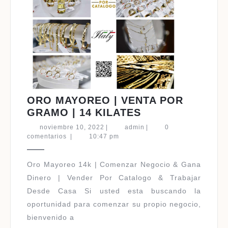
ORO MAYOREO | VENTA POR
ORO
GRAMO | 14 KILATES
MAYOREO
noviembre
admin
noviembre 10, 2022
|
admin
|
0
|
10,
comentarios
|
10:47 pm
2022
VENTA
POR
Oro Mayoreo 14k | Comenzar Negocio & Gana
GRAMO
Dinero | Vender Por Catalogo & Trabajar
|
Desde Casa Si usted esta buscando la
14
oportunidad para comenzar su propio negocio,
KILATES
bienvenido a