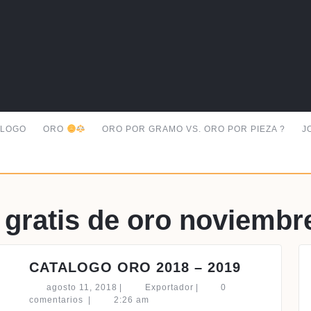
ALOGO
ORO
ORO POR GRAMO VS. ORO POR PIEZA ?
J
 gratis de oro noviembr
CATALO
CATALOGO ORO 2018 – 2019
ORO
agosto
Exportador
agosto 11, 2018
|
Exportador
|
0
2018
11,
comentarios
|
2:26 am