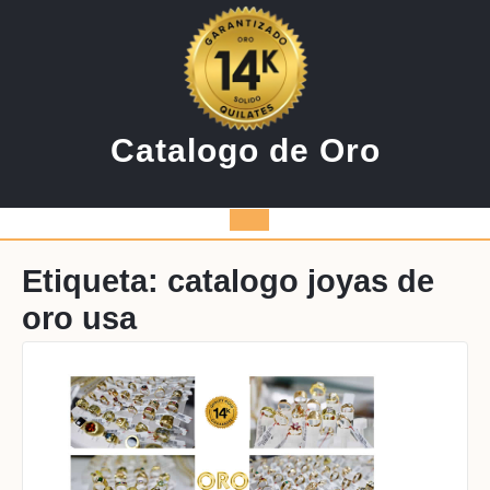
Saltar
al
contenido
Catalogo de Oro
Botón
de
Etiqueta:
catalogo joyas de
oro usa
apertura