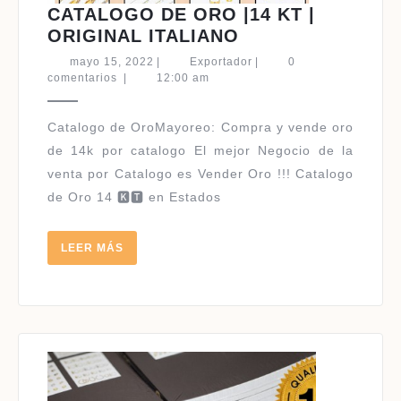
CATALOGO DE ORO |14 KT |
CATALOGO
ORIGINAL ITALIANO
DE
mayo
Exportador
mayo 15, 2022
|
Exportador
|
0
ORO
15,
comentarios
|
12:00 am
2022
|14
KT
|
de 14k por catalogo El mejor Negocio de la
ORIGINAL
venta por Catalogo es Vender Oro !!! Catalogo
ITALIANO
de Oro 14 🅺🆃 en Estados
LEER
LEER MÁS
MÁS