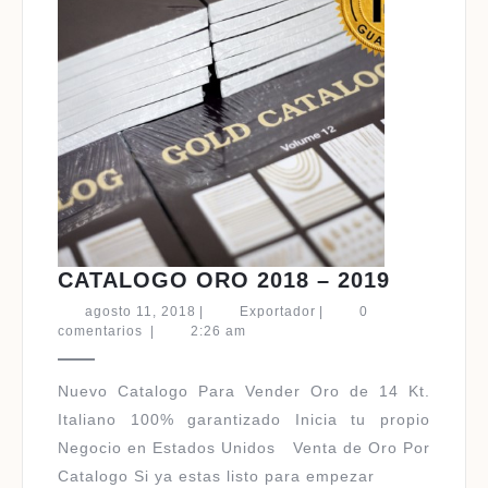
CATALO
CATALOGO ORO 2018 – 2019
ORO
agosto
Exportador
agosto 11, 2018
|
Exportador
|
0
2018
11,
comentarios
|
2:26 am
2018
–
2019
Nuevo Catalogo Para Vender Oro de 14 Kt.
Italiano 100% garantizado Inicia tu propio
Negocio en Estados Unidos Venta de Oro Por
Catalogo Si ya estas listo para empezar