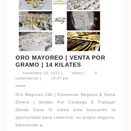
ORO MAYOREO | VENTA POR
ORO
GRAMO | 14 KILATES
MAYOREO
noviembre
admin
noviembre 10, 2022
|
admin
|
0
|
10,
comentarios
|
10:47 pm
2022
VENTA
POR
Oro Mayoreo 14k | Comenzar Negocio & Gana
GRAMO
Dinero | Vender Por Catalogo & Trabajar
|
Desde Casa Si usted esta buscando la
14
oportunidad para comenzar su propio negocio,
KILATES
bienvenido a