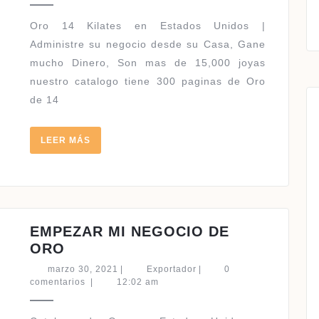
|
HABLAMOS
Oro 14 Kilates en Estados Unidos |
ESPAÑOL
Administre su negocio desde su Casa, Gane
mucho Dinero, Son mas de 15,000 joyas
nuestro catalogo tiene 300 paginas de Oro
de 14
LEER
LEER MÁS
MÁS
EMPEZAR MI NEGOCIO DE
EMPEZAR
ORO
MI
marzo
Exportador
marzo 30, 2021
|
Exportador
|
0
NEGOCIO
30,
comentarios
|
12:02 am
2021
DE
ORO