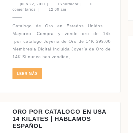
MI
julio
Exportador
julio 22, 2021
|
Exportador
|
0
NEGOCIO
22,
comentarios
|
12:00 am
2021
DE
ORO
Catalogo de Oro en Estados Unidos ​
|
Mayoreo: Compra y vende oro de 14k
JOYERÍA
por catalogo Joyería de Oro de 14K $99.00
DE
Membresia Digital Incluida Joyería de Oro de
ORO
14K Si nunca has vendido,
DE
14K
LEER
LEER MÁS
MÁS
ORO POR CATALOGO EN USA
14 KILATES | HABLAMOS
ORO
ESPAÑOL
POR