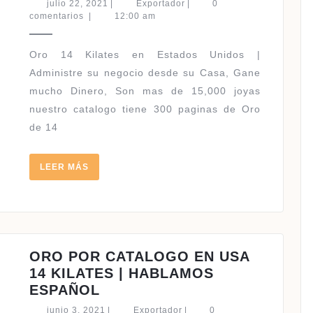
julio
Exportador
julio 22, 2021
|
Exportador
|
0
CATALOGO
22,
comentarios
|
12:00 am
2021
EN
USA
Oro 14 Kilates en Estados Unidos |
14
Administre su negocio desde su Casa, Gane
KILATES
mucho Dinero, Son mas de 15,000 joyas
|
nuestro catalogo tiene 300 paginas de Oro
HABLAMOS
de 14
ESPAÑOL
LEER
LEER MÁS
MÁS
ORO POR CATALOGO EN USA
14 KILATES | HABLAMOS
ORO
ESPAÑOL
POR
junio
Exportador
junio 3, 2021
|
Exportador
|
0