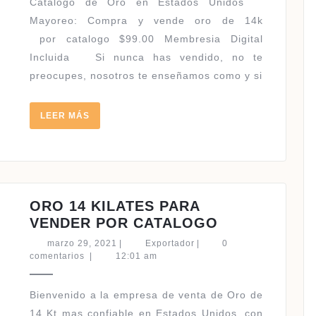
Catalogo de Oro en Estados Unidos ​
Mayoreo: Compra y vende oro de 14k
por catalogo $99.00 Membresia Digital
Incluida Si nunca has vendido, no te
preocupes, nosotros te enseñamos como y si
LEER
LEER MÁS
MÁS
ORO 14 KILATES PARA
ORO
VENDER POR CATALOGO
14
marzo
Exportador
marzo 29, 2021
|
Exportador
|
0
KILATES
29,
comentarios
|
12:01 am
2021
PARA
VENDER
Bienvenido a la empresa de venta de Oro de
POR
14 Kt mas confiable en Estados Unidos, con