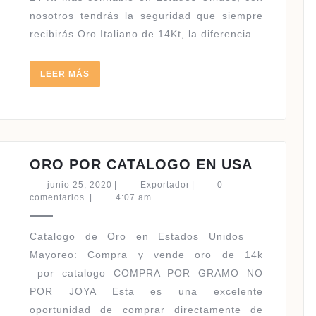
CATALOGO
nosotros tendrás la seguridad que siempre
recibirás Oro Italiano de 14Kt, la diferencia
LEER
LEER MÁS
MÁS
ORO
ORO POR CATALOGO EN USA
POR
junio
Exportador
junio 25, 2020
|
Exportador
|
0
CATALO
25,
comentarios
|
4:07 am
2020
EN
USA
Catalogo de Oro en Estados Unidos ​
Mayoreo: Compra y vende oro de 14k
por catalogo COMPRA POR GRAMO NO
POR JOYA Esta es una excelente
oportunidad de comprar directamente de