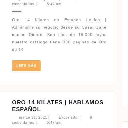
CATALOGO
3,
comentarios
|
5:47 am
2021
EN
USA
Oro 14 Kilates en Estados Unidos |
14
Administre su negocio desde su Casa, Gane
KILATES
mucho Dinero, Son mas de 15,000 joyas
|
nuestro catalogo tiene 300 paginas de Oro
HABLAMOS
de 14
ESPAÑOL
LEER
LEER MÁS
MÁS
ORO 14 KILATES | HABLAMOS
ORO
ESPAÑOL
14
marzo
Exportador
marzo 31, 2021
|
Exportador
|
0
KILATES
31,
comentarios
|
5:47 am
2021