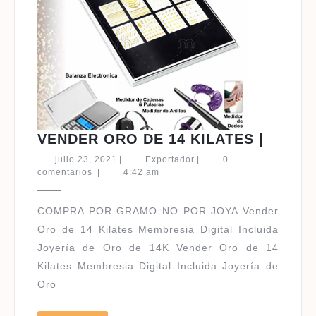
VENDE
VENDER ORO DE 14 KILATES |
ORO
julio
Exportador
julio 23, 2021
|
Exportador
|
0
DE
23,
comentarios
|
4:42 am
2021
14
KILAT
COMPRA POR GRAMO NO POR JOYA Vender
|
Oro de 14 Kilates Membresia Digital Incluida
Joyería de Oro de 14K Vender Oro de 14
Kilates Membresia Digital Incluida Joyería de
Oro