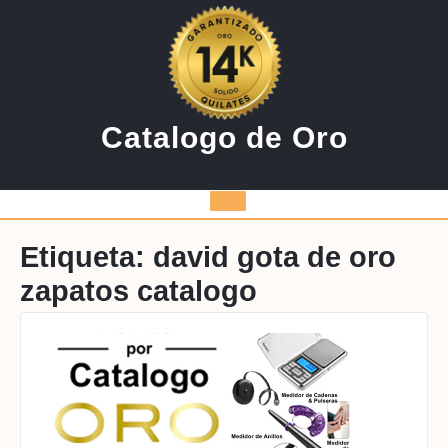
Saltar
al
contenido
Catalogo de Oro
Botón
de
Etiqueta:
david gota de oro
zapatos catalogo
apertura