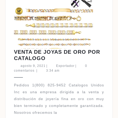
VENTA DE JOYAS DE ORO POR
VENTA
CATALOGO
DE
agosto
Exportador
agosto 9, 2021
|
Exportador
|
0
JOYAS
9,
comentarios
|
3:34 am
2021
DE
ORO
Pedidos 1(800) 825-9452 Catalogos Unidos
POR
Inc es una empresa dirigida a la venta y
CATALOGO
distribución de joyería fina en oro con muy
bien terminado y completamente garantizada.
Nosotros ofrecemos la