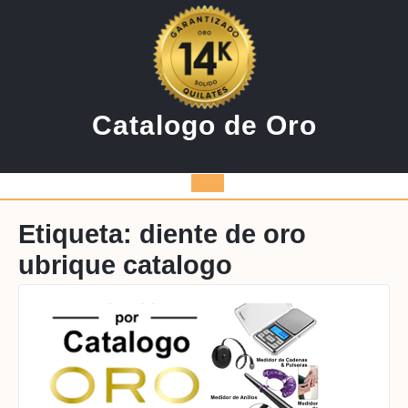
Saltar
al
contenido
Catalogo de Oro
Botón
de
Etiqueta:
diente de oro
ubrique catalogo
apertura