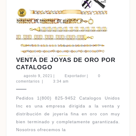
VENTA DE JOYAS DE ORO POR
VENTA
CATALOGO
DE
agosto
Exportador
agosto 9, 2021
|
Exportador
|
0
JOYAS
9,
comentarios
|
3:34 am
2021
DE
ORO
Pedidos 1(800) 825-9452 Catalogos Unidos
POR
Inc es una empresa dirigida a la venta y
CATALOGO
distribución de joyería fina en oro con muy
bien terminado y completamente garantizada.
Nosotros ofrecemos la