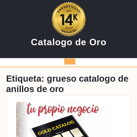
Saltar
al
contenido
Catalogo de Oro
Botón
de
Etiqueta:
grueso catalogo de
anillos de oro
apertura