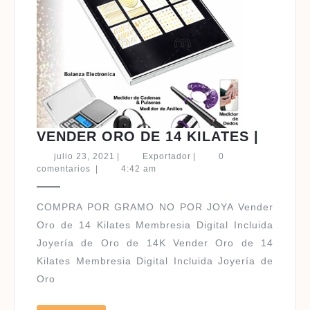
VENDE
VENDER ORO DE 14 KILATES |
ORO
julio
Exportador
julio 23, 2021
|
Exportador
|
0
DE
23,
comentarios
|
4:42 am
2021
14
KILAT
COMPRA POR GRAMO NO POR JOYA Vender
|
Oro de 14 Kilates Membresia Digital Incluida
Joyería de Oro de 14K Vender Oro de 14
Kilates Membresia Digital Incluida Joyería de
Oro