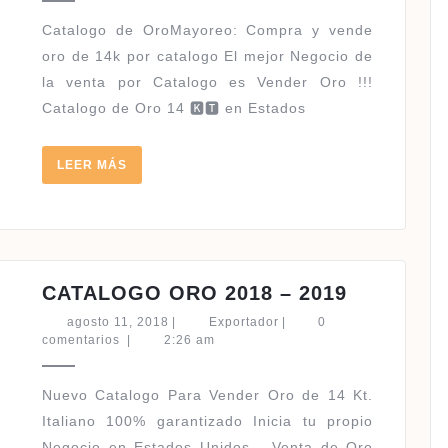
KT
|
oro de 14k por catalogo El mejor Negocio de
ORIGINAL
la venta por Catalogo es Vender Oro !!!
ITALIANO
Catalogo de Oro 14 🅺🆃 en Estados
LEER
LEER MÁS
MÁS
CATALO
CATALOGO ORO 2018 – 2019
ORO
agosto
Exportador
agosto 11, 2018
|
Exportador
|
0
2018
11,
comentarios
|
2:26 am
2018
–
2019
Nuevo Catalogo Para Vender Oro de 14 Kt.
Italiano 100% garantizado Inicia tu propio
Negocio en Estados Unidos Venta de Oro