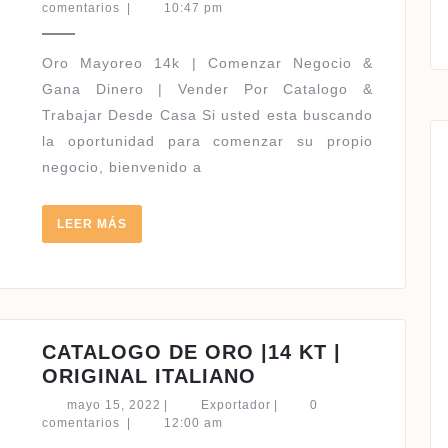
|
10,
comentarios
|
10:47 pm
2022
VENTA
POR
Oro Mayoreo 14k | Comenzar Negocio &
GRAMO
Gana Dinero | Vender Por Catalogo &
|
Trabajar Desde Casa Si usted esta buscando
14
la oportunidad para comenzar su propio
KILATES
negocio, bienvenido a
LEER
LEER MÁS
MÁS
CATALOGO DE ORO |14 KT |
CATALOGO
ORIGINAL ITALIANO
DE
mayo
Exportador
mayo 15, 2022
|
Exportador
|
0
ORO
15,
comentarios
|
12:00 am
2022
|14