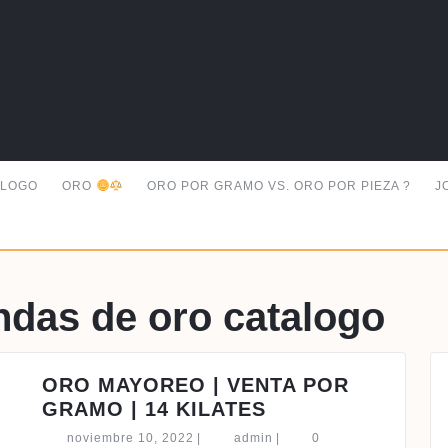
ALOGO
ORO
ORO POR GRAMO VS. ORO POR PIEZA ?
J
endas de oro catalogo
ORO MAYOREO | VENTA POR
ORO
GRAMO | 14 KILATES
MAYOREO
noviembre
admin
noviembre 10, 2022
|
admin
|
0