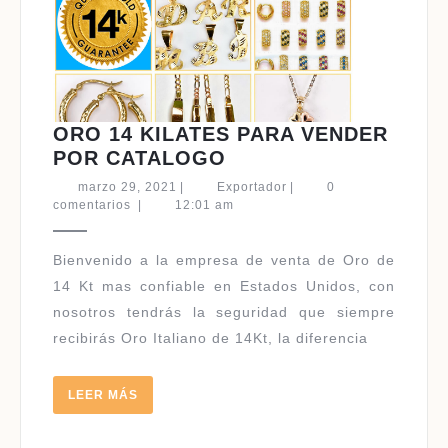
ORO 14 KILATES PARA VENDER
ORO
POR CATALOGO
14
marzo
Exportador
marzo 29, 2021
|
Exportador
|
0
KILATES
29,
comentarios
|
12:01 am
2021
PARA
VENDER
Bienvenido a la empresa de venta de Oro de
POR
14 Kt mas confiable en Estados Unidos, con
CATALOGO
nosotros tendrás la seguridad que siempre
recibirás Oro Italiano de 14Kt, la diferencia
LEER
LEER MÁS
MÁS