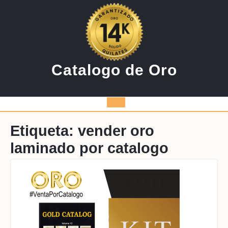
Saltar
al
contenido
Catalogo de Oro
Botón
de
Etiqueta:
vender oro
laminado por catalogo
apertura