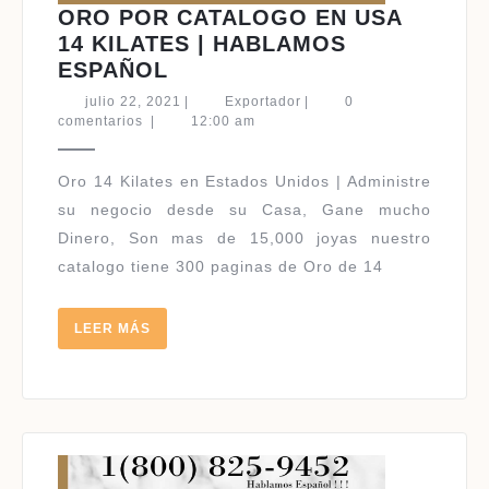
ORO POR CATALOGO EN USA
14 KILATES | HABLAMOS
ORO
ESPAÑOL
POR
julio
Exportador
julio 22, 2021
|
Exportador
|
0
CATALOGO
22,
comentarios
|
12:00 am
2021
EN
USA
Oro 14 Kilates en Estados Unidos | Administre
14
su negocio desde su Casa, Gane mucho
KILATES
Dinero, Son mas de 15,000 joyas nuestro
|
catalogo tiene 300 paginas de Oro de 14
HABLAMOS
ESPAÑOL
LEER
LEER MÁS
MÁS