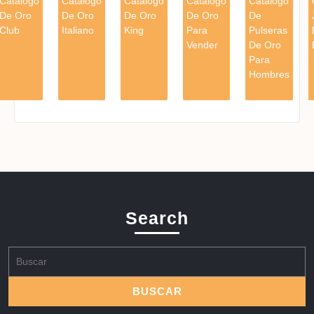
Catalogo
Catalogo
Catalogo
Catalogo
Catalogo
De Oro
De Oro
De Oro
De Oro
De
Club
Italiano
King
Para
Pulseras
Vender
De Oro
Para
Hombres
Search
Buscar: