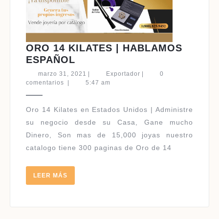
ORO 14 KILATES | HABLAMOS
ORO
ESPAÑOL
14
marzo
Exportador
marzo 31, 2021
|
Exportador
|
0
KILATES
31,
comentarios
|
5:47 am
2021
|
HABLAMOS
Oro 14 Kilates en Estados Unidos | Administre
ESPAÑOL
su negocio desde su Casa, Gane mucho
Dinero, Son mas de 15,000 joyas nuestro
catalogo tiene 300 paginas de Oro de 14
LEER
LEER MÁS
MÁS