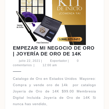
EMPEZAR MI NEGOCIO DE ORO
EMPEZAR
| JOYERÍA DE ORO DE 14K
MI
julio
Exportador
julio 22, 2021
|
Exportador
|
0
NEGOCIO
22,
comentarios
|
12:00 am
2021
DE
ORO
Catalogo de Oro en Estados Unidos ​Mayoreo:
|
Compra y vende oro de 14k por catalogo
JOYERÍA
Joyería de Oro de 14K $99.00 Membresia
DE
Digital Incluida Joyería de Oro de 14K Si
ORO
nunca has vendido,
DE