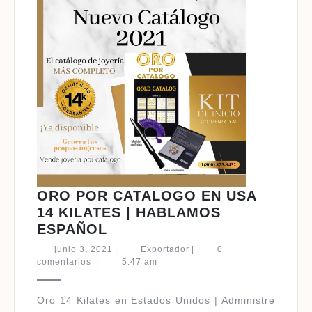
ORO POR CATALOGO EN USA
14 KILATES | HABLAMOS
ORO
ESPAÑOL
POR
junio
Exportador
junio 3, 2021
|
Exportador
|
0
CATALOGO
3,
comentarios
|
5:47 am
2021
EN
USA
Oro 14 Kilates en Estados Unidos | Administre