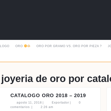
ALOGO
ORO
ORO POR GRAMO VS. ORO POR PIEZA ?
J
 joyeria de oro por cata
CATALO
CATALOGO ORO 2018 – 2019
ORO
agosto
Exportador
agosto 11, 2018
|
Exportador
|
0
2018
11,
comentarios
|
2:26 am