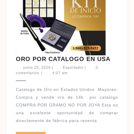
ORO
ORO POR CATALOGO EN USA
POR
junio
Exportador
junio 25, 2020
|
Exportador
|
0
CATAL
25,
comentarios
|
4:07 am
2020
EN
USA
Catalogo de Oro en Estados Unidos ​Mayoreo:
Compra y vende oro de 14k por catalogo
COMPRA POR GRAMO NO POR JOYA Esta es
una excelente oportunidad de comprar
directamente de fábrica para reventa.