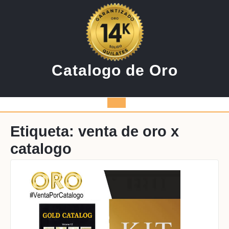
Saltar
al
contenido
Catalogo de Oro
Botón
de
Etiqueta:
venta de oro x
catalogo
apertura