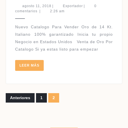
ORO
agosto
Exportador
agosto 11, 2018
|
Exportador
|
0
2018
11,
comentarios
|
2:26 am
2018
–
2019
Nuevo Catalogo Para Vender Oro de 14 Kt.
Italiano 100% garantizado Inicia tu propio
Negocio en Estados Unidos Venta de Oro Por
Catalogo Si ya estas listo para empezar
LEER
LEER MÁS
MÁS
Paginación
Anteriores
1
2
de
entradas