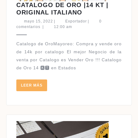
CATALOGO DE ORO |14 KT |
CATALOGO
ORIGINAL ITALIANO
DE
mayo
Exportador
mayo 15, 2022
|
Exportador
|
0
ORO
15,
comentarios
|
12:00 am
2022
|14
KT
|
de 14k por catalogo El mejor Negocio de la
ORIGINAL
venta por Catalogo es Vender Oro !!! Catalogo
ITALIANO
de Oro 14 🅺🆃 en Estados
LEER
LEER MÁS
MÁS