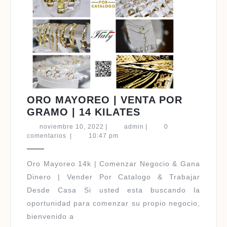
ORO MAYOREO | VENTA POR
ORO
GRAMO | 14 KILATES
MAYOREO
noviembre
admin
noviembre 10, 2022
|
admin
|
0
|
10,
comentarios
|
10:47 pm
2022
VENTA
POR
Oro Mayoreo 14k | Comenzar Negocio & Gana
GRAMO
Dinero | Vender Por Catalogo & Trabajar
|
Desde Casa Si usted esta buscando la
14
oportunidad para comenzar su propio negocio,
KILATES
bienvenido a