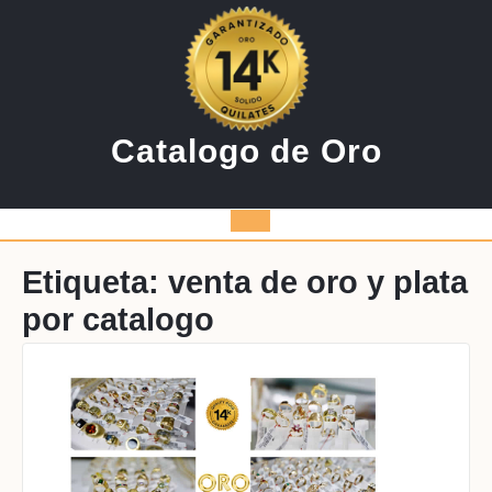
Saltar
al
contenido
Catalogo de Oro
Botón
de
Etiqueta:
venta de oro y plata
por catalogo
apertura