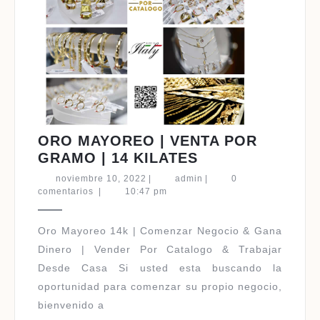
ORO MAYOREO | VENTA POR
ORO
GRAMO | 14 KILATES
MAYOREO
noviembre
admin
noviembre 10, 2022
|
admin
|
0
|
10,
comentarios
|
10:47 pm
2022
VENTA
POR
Oro Mayoreo 14k | Comenzar Negocio & Gana
GRAMO
Dinero | Vender Por Catalogo & Trabajar
|
Desde Casa Si usted esta buscando la
14
oportunidad para comenzar su propio negocio,
KILATES
bienvenido a