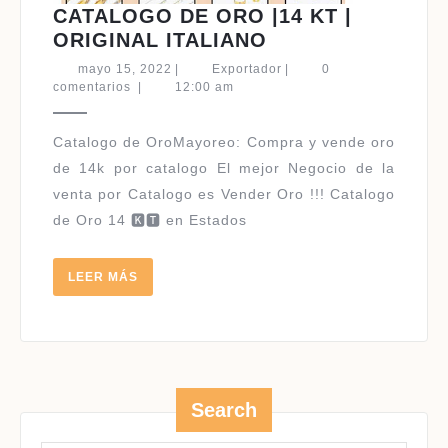
CATALOGO DE ORO |14 KT |
CATALOGO
ORIGINAL ITALIANO
DE
mayo
Exportador
mayo 15, 2022
|
Exportador
|
0
ORO
15,
comentarios
|
12:00 am
2022
|14
KT
|
de 14k por catalogo El mejor Negocio de la
ORIGINAL
venta por Catalogo es Vender Oro !!! Catalogo
ITALIANO
de Oro 14 🅺🆃 en Estados
LEER
LEER MÁS
MÁS
Search