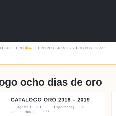
ALOGO
ORO
ORO POR GRAMO VS. ORO POR PIEZA ?
J
logo ocho dias de oro
CATALO
CATALOGO ORO 2018 – 2019
ORO
agosto
Exportador
agosto 11, 2018
|
Exportador
|
0
2018
11,
comentarios
|
2:26 am