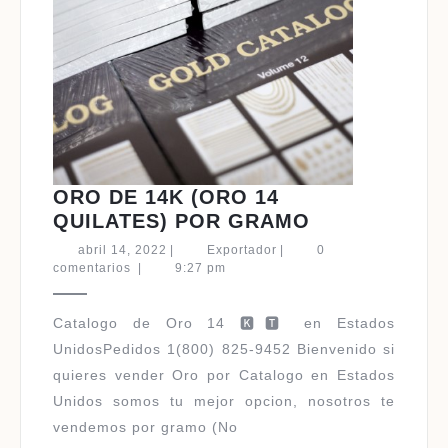
ORO DE 14K (ORO 14
ORO
QUILATES) POR GRAMO
DE
abril
Exportador
abril 14, 2022
|
Exportador
|
0
14K
14,
comentarios
|
9:27 pm
2022
(ORO
14
Catalogo de Oro 14 🅺🆃 en Estados
QUILATES)
UnidosPedidos 1(800) 825-9452 Bienvenido si
POR
quieres vender Oro por Catalogo en Estados
GRAMO
Unidos somos tu mejor opcion, nosotros te
vendemos por gramo (No