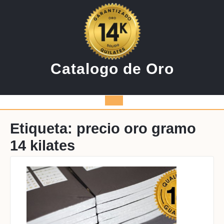
Saltar
al
contenido
Catalogo de Oro
Botón
de
Etiqueta:
precio oro gramo
14 kilates
apertura