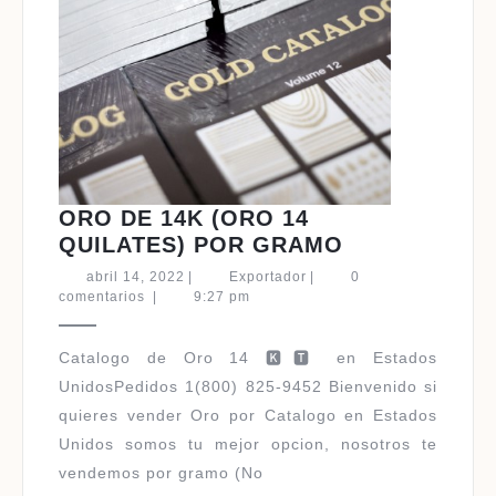
ORO DE 14K (ORO 14
ORO
QUILATES) POR GRAMO
DE
abril
Exportador
abril 14, 2022
|
Exportador
|
0
14K
14,
comentarios
|
9:27 pm
2022
(ORO
14
Catalogo de Oro 14 🅺🆃 en Estados
QUILATES)
UnidosPedidos 1(800) 825-9452 Bienvenido si
POR
quieres vender Oro por Catalogo en Estados
GRAMO
Unidos somos tu mejor opcion, nosotros te
vendemos por gramo (No